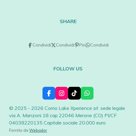
SHARE
Condividi
Condividi
Pin
Condividi
FOLLOW US
F
I
T
W
a
n
i
h
c
s
k
a
© 2025 - 2026 Como Lake Xperience srl sede legale
e
t
T
t
via A. Manzoni 18 cap 22046 Merone (CO) PI/CF
b
a
o
s
04038220135 Capitale sociale 20.000 euro
o
g
k
A
o
r
p
Fornito da
Webador
k
a
p