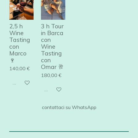
2,5 h
3 h Tour
Wine
in Barca
Tasting
con
con
Wine
Marco
Tasting
🍷
con
Omar 🥂
140,00 €
180,00 €
Aggiungi al carrello
Aggiungi al carrello
contattaci su WhatsApp