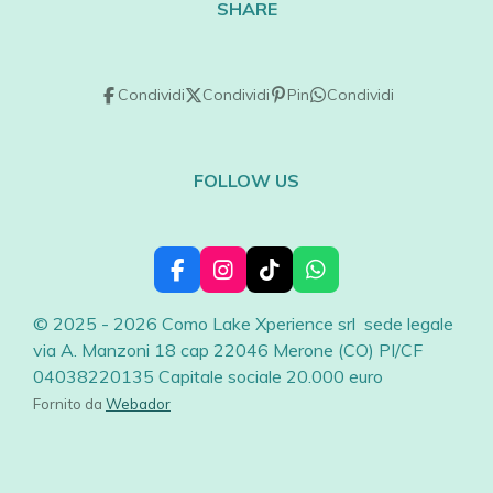
SHARE
Condividi
Condividi
Pin
Condividi
FOLLOW US
F
I
T
W
a
n
i
h
c
s
k
a
© 2025 - 2026 Como Lake Xperience srl sede legale
e
t
T
t
via A. Manzoni 18 cap 22046 Merone (CO) PI/CF
b
a
o
s
04038220135 Capitale sociale 20.000 euro
o
g
k
A
o
r
p
Fornito da
Webador
k
a
p
m