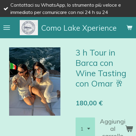
Contattaci su WhatsApp, lo strumento più veloce e
Vai
immediato per comunicare con noi 24 h su 24
al
contenuto
Como Lake Xperience
principale
3 h Tour in
Barca con
Wine Tasting
con Omar 🥂
180,00 €
Aggiungi
al
carrello