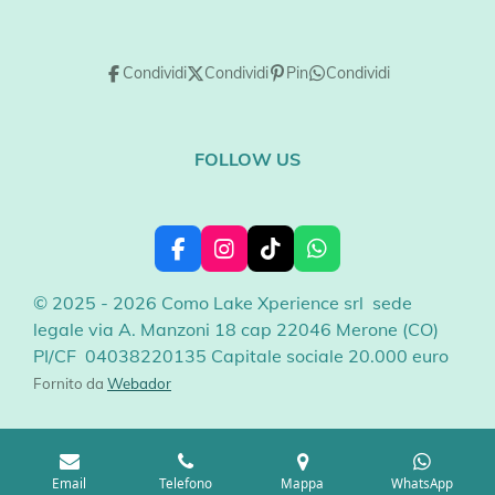
Condividi
Condividi
Pin
Condividi
FOLLOW US
F
I
T
W
a
n
i
h
c
s
k
a
© 2025 - 2026 Como Lake Xperience srl sede
e
t
T
t
legale via A. Manzoni 18 cap 22046 Merone (CO)
b
a
o
s
PI/CF 04038220135 Capitale sociale 20.000 euro
o
g
k
A
o
r
p
Fornito da
Webador
k
a
p
m
Email
Telefono
Mappa
WhatsApp