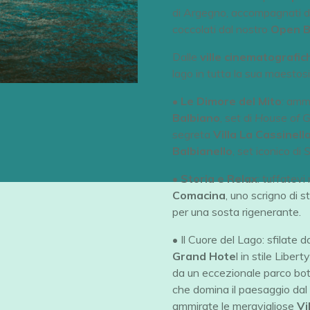
di Argegno, accompagnati 
coccolati dal nostro
Open B
Dalle
ville cinematografic
lago in tutta la sua maestosi
•
Le Dimore del Mito
: amm
Balbiano
, set di
House of G
segreta
Villa La Cassinell
Balbianello
, set iconico di
S
•
Storia e Relax
: tuffatevi
Comacina
, uno scrigno di s
per una sosta rigenerante.
• Il Cuore del Lago: sfilate 
Grand Hote
l in stile Libert
da un eccezionale parco bot
che domina il paesaggio da
ammirate le meravigliose
Vi