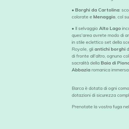
•
Borghi da Cartolina
: sc
colorate e
Menaggio
, col s
• Il selvaggio
Alto Lago
inc
ques'area avrete modo di 
in stile eclettico set della 
Royale,
gli
antichi borghi
d
di fronte all'altro, ognuno co
sacralità della
Baia di Pion
Abbazia
romanica immersa 
Barca è dotata di ogni comod
dotazioni di sicurezza comp
Prenotate la vostra fuga nel