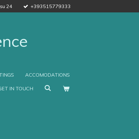
 su 24
+393515779333
ence
TINGS
ACCOMODATIONS
GET IN TOUCH
rivato del