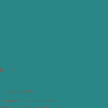
Como:
 Varenna,
naggio ...
E TESORI NASCOSTI
 per immergervi nella bellezza più
rsone
con partenza dal nostro molo