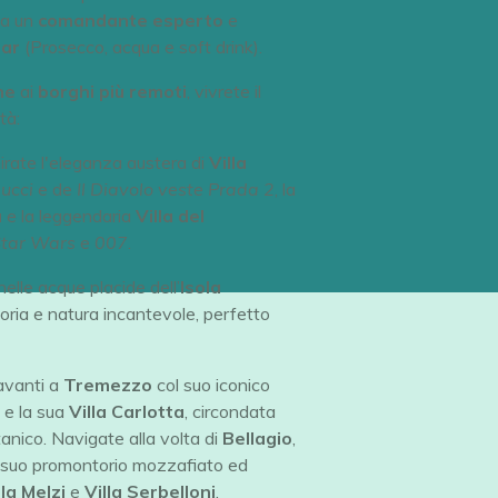
da un
comandante esperto
e
ar
(Prosecco, acqua e soft drink).
he
ai
borghi più remoti
, vivrete il
tà:
irate l'eleganza austera di
Villa
ucci
e de
Il Diavolo veste Prada 2
, la
a
e la leggendaria
Villa del
tar Wars
e
007
.
 nelle acque placide dell’
Isola
toria e natura incantevole, perfetto
davanti a
Tremezzo
col suo iconico
y e la sua
Villa Carlotta
, circondata
anico. Navigate alla volta di
Bellagio
,
l suo promontorio mozzafiato ed
lla Melzi
e
Villa Serbelloni
.