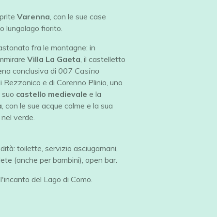
oprite
Varenna
, con le sue case
uo lungolago fiorito.
astonato fra le montagne: in
ammirare
Villa La Gaeta
, il castelletto
scena conclusiva di
007 Casino
i Rezzonico e di Corenno Plinio, uno
l suo
castello medievale
e la
a
, con le sue acque calme e la sua
nel verde.
ità: toilette, servizio asciugamani,
lete (anche per bambini), open bar.
l'incanto del Lago di Como.