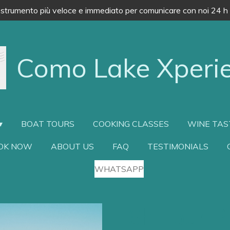
strumento più veloce e immediato per comunicare con noi 24 h
Como Lake Xperi
BOAT TOURS
COOKING CLASSES
WINE TAS
OK NOW
ABOUT US
FAQ
TESTIMONIALS
WHATSAPP
6h Tour P