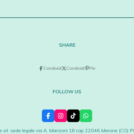
SHARE
Condividi
Condividi
Pin
FOLLOW US
F
I
T
W
a
n
i
h
c
s
k
a
 srl sede legale via A. Manzoni 18 cap 22046 Merone (CO) 