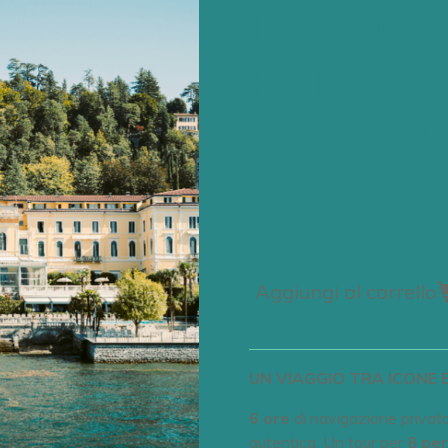
Lago di 
Bellagio,
Colico, Me
1.900,00 €
Aggiungi al carrello
UN VIAGGIO TRA ICONE 
6 ore
di navigazione privata
autentica. Un tour per
8 pe