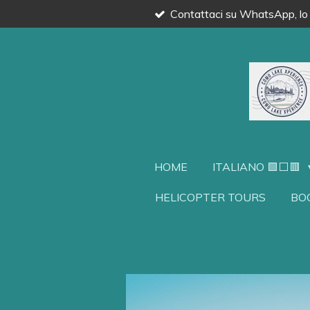
Contattaci su WhatsApp, lo 
Vai
al
contenuto
principale
HOME
ITALIANO 🟩⬜🟥
HELICOPTER TOURS
BO